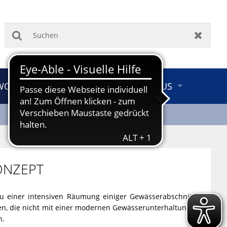
Suchen
Zurück
 WOHNEN & UMWELT
TOURISMUS
ONZEPT
 einer intensiven Räumung einiger Gewässerabschnitte.
en, die nicht mit einer modernen Gewässerunterhaltung zu
n.