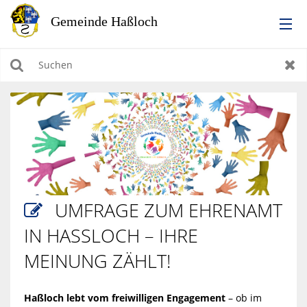
RATHAUS
Suchen
Zur
LEBEN IN HASSLOCH
BILDUNG & KULTUR
WIRTSCHAFTEN, BAUEN, WOHNEN & UMWELT
UMFRAGE ZUM EHRENAMT

TOURISMUS
IN HASSLOCH – IHRE M
EINUNG ZÄHLT!
Haßloch lebt vom freiwilligen Engagement
– ob im