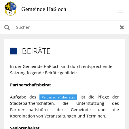
RATHAUS
Suchen
Zur
LEBEN IN HASSLOCH
BEIRÄTE

BILDUNG & KULTUR
In der Gemeinde Haßloch sind durch entsprechende
Satzung folgende Beiräte gebildet:
WIRTSCHAFTEN, BAUEN, WOHNEN & UMWELT
Partnerschaftsbeirat
TOURISMUS
Aufgabe des
ist die Pflege der
Partnerschaftsbeirates
Städtepartnerschaften, die Unterstützung des
Partnerschaftsbüros der Gemeinde und die
Koordination von Veranstaltungen und Terminen.
Seniorenbeirat