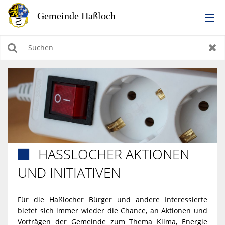
RATHAUS
Suchen
Zur
LEBEN IN HASSLOCH
BILDUNG & KULTUR
WIRTSCHAFTEN, BAUEN, WOHNEN & UMWELT
HASSLOCHER AKTIONEN U

TOURISMUS
ND INITIATIVEN
Für die Haßlocher Bürger und andere Interessierte
bietet sich immer wieder die Chance, an Aktionen und
Vorträgen der Gemeinde zum Thema Klima, Energie