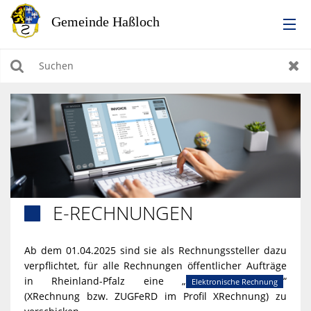
RATHAUS
Suchen
Zur
LEBEN IN HASSLOCH
BILDUNG & KULTUR
WIRTSCHAFTEN, BAUEN, WOHNEN & UMWELT
E-RECHNUNGEN

TOURISMUS
Ab dem 01.04.2025 sind sie als Rechnungssteller dazu
verpflichtet, für alle Rechnungen öffentlicher Aufträge
in Rheinland-Pfalz eine „
“
Elektronische Rechnung
(XRechnung bzw. ZUGFeRD im Profil XRechnung) zu