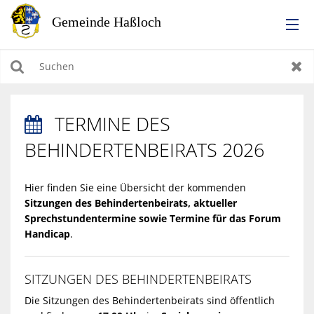
RATHAUS
Suchen
Zur
LEBEN IN HASSLOCH
TERMINE DES

BILDUNG & KULTUR
BEHINDERTENBEIRATS 2026
WIRTSCHAFTEN, BAUEN, WOHNEN & UMWELT
Hier finden Sie eine Übersicht der kommenden
Sitzungen des Behindertenbeirats, aktueller
TOURISMUS
Sprechstundentermine sowie Termine für das Forum
Handicap
.
SITZUNGEN DES BEHINDERTENBEIRATS
Die Sitzungen des Behindertenbeirats sind öffentlich