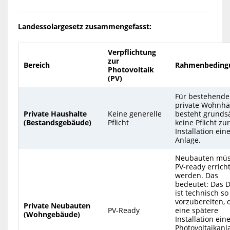
Landessolargesetz zusammengefasst:
Verpflichtung
zur
Bereich
Rahmenbeding
Photovoltaik
(PV)
Für bestehende
private Wohnhä
Private Haushalte
Keine generelle
besteht grundsä
(Bestandsgebäude)
Pflicht
keine Pflicht zur
Installation ein
Anlage.
Neubauten mü
PV-ready errich
werden. Das
bedeutet: Das 
ist technisch so
vorzubereiten, 
Private Neubauten
PV-Ready
eine spätere
(Wohngebäude)
Installation ein
Photovoltaikanl