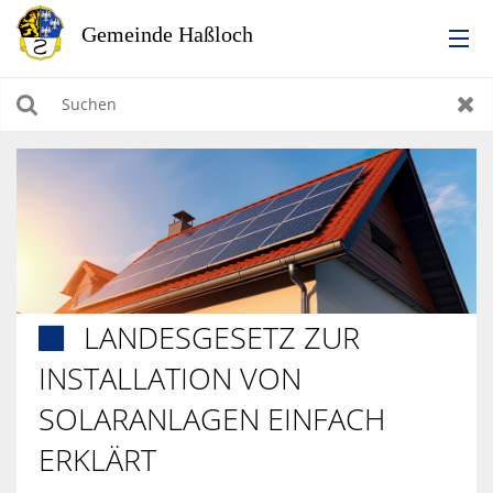
RATHAUS
Suchen
Zur
LEBEN IN HASSLOCH
BILDUNG & KULTUR
WIRTSCHAFTEN, BAUEN, WOHNEN & UMWELT
LANDESGESETZ ZUR

TOURISMUS
INSTALLATION VON
SOLARANLAGEN EINFACH
ERKLÄRT