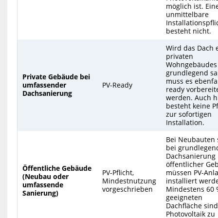
möglich ist. Ein
unmittelbare
Installationspfli
besteht nicht.
Wird das Dach 
privaten
Wohngebäudes
grundlegend san
Private Gebäude bei
muss es ebenfal
umfassender
PV-Ready
ready vorbereit
Dachsanierung
werden. Auch h
besteht keine Pf
zur sofortigen
Installation.
Bei Neubauten 
bei grundlegen
Dachsanierung
öffentlicher G
Öffentliche Gebäude
PV-Pflicht,
müssen PV-Anl
(Neubau oder
Mindestnutzung
installiert werd
umfassende
vorgeschrieben
Mindestens 60 
Sanierung)
geeigneten
Dachfläche sind
Photovoltaik zu