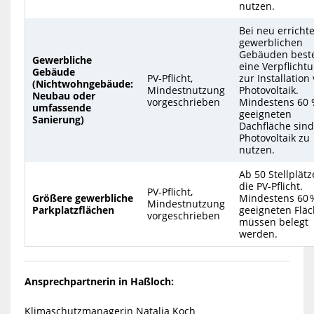
nutzen.
Bei neu erricht
gewerblichen
Gebäuden best
Gewerbliche
eine Verpflicht
Gebäude
PV-Pflicht,
zur Installation
(Nichtwohngebäude:
Mindestnutzung
Photovoltaik.
Neubau oder
vorgeschrieben
Mindestens 60 
umfassende
geeigneten
Sanierung)
Dachfläche sind
Photovoltaik zu
nutzen.
Ab 50 Stellplätz
die PV-Pflicht.
PV-Pflicht,
Größere gewerbliche
Mindestens 60 
Mindestnutzung
Parkplatzflächen
geeigneten Flä
vorgeschrieben
müssen belegt
werden.
Ansprechpartnerin in Haßloch:
Klimaschutzmanagerin Natalia Koch