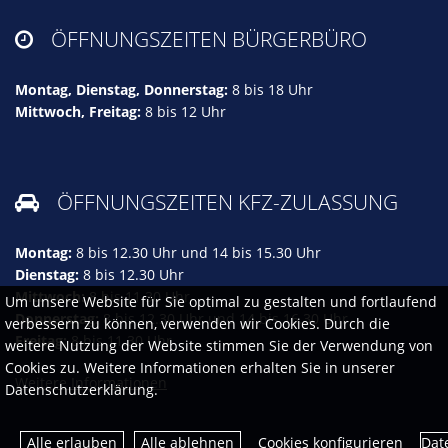
ÖFFNUNGSZEITEN BÜRGERBÜRO

Montag, Dienstag, Donnerstag:
8 bis 18 Uhr
Mittwoch, Freitag:
8 bis 12 Uhr
ÖFFNUNGSZEITEN KFZ-ZULASSUNG

Montag:
8 bis 12.30 Uhr und 14 bis 15.30 Uhr
Dienstag:
8 bis 12.30 Uhr
Mittwoch:
8 bis 11.30 Uhr
Um unsere Website für Sie optimal zu gestalten und fortlaufend
Donnerstag:
8 bis 12.30 Uhr und 14 bis 16.30 Uhr
verbessern zu können, verwenden wir Cookies. Durch die
Freitag:
8 bis 11.30 Uhr
weitere Nutzung der Website stimmen Sie der Verwendung von
Cookies zu. Weitere Informationen erhalten Sie in unserer
Weitere Informationen
Datenschutzerklärung.
Dat