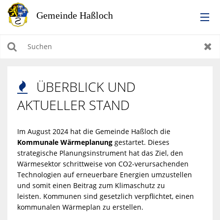
RATHAUS
Suchen
Zur
LEBEN IN HASSLOCH
ÜBERBLICK UND

BILDUNG & KULTUR
AKTUELLER STAND
WIRTSCHAFTEN, BAUEN, WOHNEN & UMWELT
Im August 2024 hat die Gemeinde Haßloch die
Kommunale Wärmeplanung
gestartet. Dieses
TOURISMUS
strategische Planungsinstrument hat das Ziel, den
Wärmesektor schrittweise von CO2-verursachenden
Technologien auf erneuerbare Energien umzustellen
und somit einen Beitrag zum Klimaschutz zu
leisten.
Kommunen sind gesetzlich verpflichtet, einen
kommunalen Wärmeplan zu erstellen.