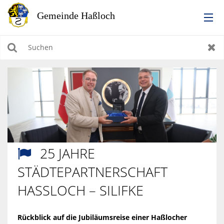
RATHAUS
Suchen
Zur
LEBEN IN HASSLOCH
BILDUNG & KULTUR
WIRTSCHAFTEN, BAUEN, WOHNEN & UMWELT
25 JAHRE

TOURISMUS
STÄDTEPARTNERSCHAFT
HASSLOCH – SILIFKE
Rückblick auf die Jubiläumsreise einer Haßlocher