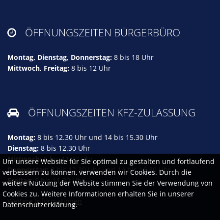
ÖFFNUNGSZEITEN BÜRGERBÜRO

Montag, Dienstag, Donnerstag:
8 bis 18 Uhr
Mittwoch, Freitag:
8 bis 12 Uhr
ÖFFNUNGSZEITEN KFZ-ZULASSUNG

Montag:
8 bis 12.30 Uhr und 14 bis 15.30 Uhr
Dienstag:
8 bis 12.30 Uhr
Mittwoch:
8 bis 11.30 Uhr
Um unsere Website für Sie optimal zu gestalten und fortlaufend
Donnerstag:
8 bis 12.30 Uhr und 14 bis 16.30 Uhr
verbessern zu können, verwenden wir Cookies. Durch die
Freitag:
8 bis 11.30 Uhr
weitere Nutzung der Website stimmen Sie der Verwendung von
Cookies zu. Weitere Informationen erhalten Sie in unserer
Weitere Informationen
Datenschutzerklärung.