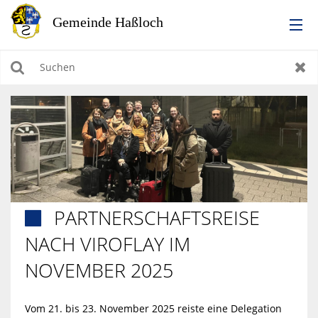
RATHAUS
Suchen
Zur
LEBEN IN HASSLOCH
BILDUNG & KULTUR
WIRTSCHAFTEN, BAUEN, WOHNEN & UMWELT
PARTNERSCHAFTSREISE

TOURISMUS
NACH VIROFLAY IM
NOVEMBER 2025
Vom 21. bis 23. November 2025 reiste eine Delegation