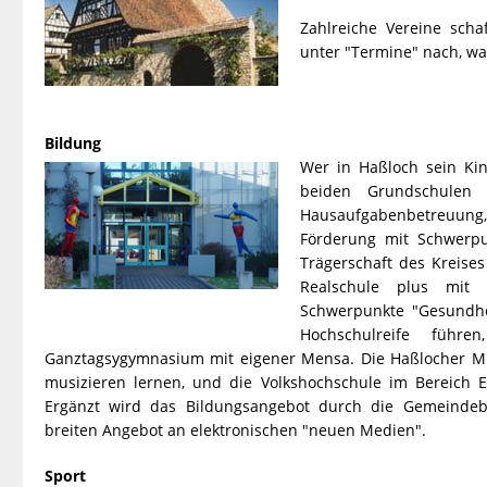
Zahlreiche Vereine scha
unter "Termine" nach, was
Bildung
Wer in Haßloch sein Kind
beiden Grundschulen (
Hausaufgabenbetreuung, d
Förderung mit Schwerpun
Trägerschaft des Kreises
Realschule plus mit 
Schwerpunkte "Gesundhei
Hochschulreife führ
Ganztagsygymnasium mit eigener Mensa. Die Haßlocher Mu
musizieren lernen, und die Volkshochschule im Bereich 
Ergänzt wird das Bildungsangebot durch die Gemeindebü
breiten Angebot an elektronischen "neuen Medien".
Sport