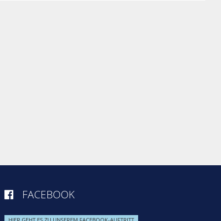
FACEBOOK

HIER GEHT ES ZU UNSEREM FACEBOOK-AUFTRITT