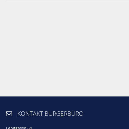
KONTAKT BÜRGERBÜRO

Langgasse 64