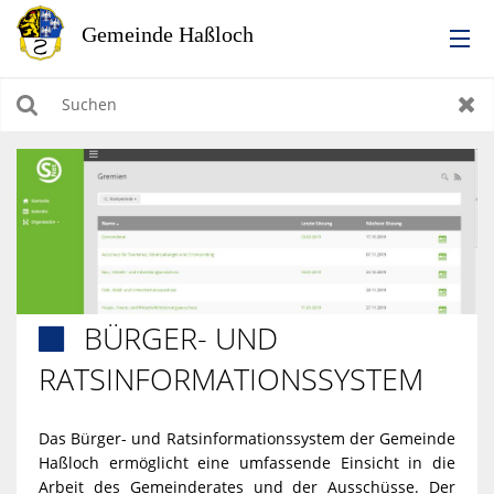
RATHAUS
Suchen
Zur
LEBEN IN HASSLOCH
BILDUNG & KULTUR
WIRTSCHAFTEN, BAUEN, WOHNEN & UMWELT
BÜRGER- UND

TOURISMUS
RATSINFORMATIONSSYSTEM
Das Bürger- und Ratsinformationssystem der Gemeinde
Haßloch ermöglicht eine umfassende Einsicht in die
Arbeit des Gemeinderates und der Ausschüsse. Der