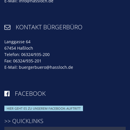
E-Mail:
info@hassloch.de
KONTAKT BÜRGERBÜRO

Langgasse 64
67454 Haßloch
Telefon: 06324/935-200
Fax: 06324/935-201
E-Mail:
buergerbuero@hassloch.de
FACEBOOK

HIER GEHT ES ZU UNSEREM FACEBOOK-AUFTRITT
>> QUICKLINKS