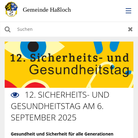
RATHAUS
Suchen
Zur
LEBEN IN HASSLOCH
BILDUNG & KULTUR
WIRTSCHAFTEN, BAUEN, WOHNEN & UMWELT
12. SICHERHEITS- UND

TOURISMUS
GESUNDHEITSTAG AM 6.
SEPTEMBER 2025
Gesundheit und Sicherheit für alle Generationen