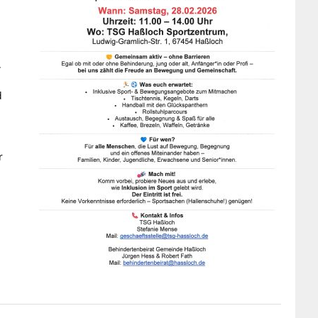
.
d
r