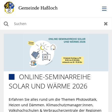
RATHAUS
Suchen
Zur
LEBEN IN HASSLOCH
BILDUNG & KULTUR
WIRTSCHAFTEN, BAUEN, WOHNEN & UMWELT
ONLINE-SEMINARREIHE

TOURISMUS
SOLAR UND WÄRME 2026
Erfahren Sie alles rund um die Themen Photovoltaik,
Heizen und Dämmen. Klimaschutzmanager:innen,
Volkshochschulen & Verbraucherzentrale der Regionen