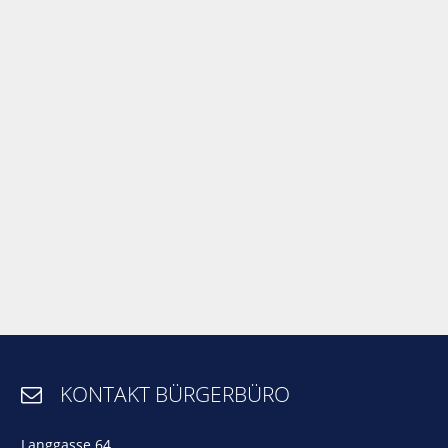
KONTAKT BÜRGERBÜRO

Langgasse 64