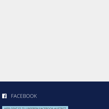
FACEBOOK

HIER GEHT ES ZU UNSEREM FACEBOOK-AUFTRITT