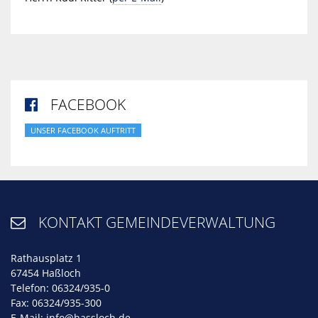
FACEBOOK

UNSER FACEBOOK AUFTRITT
KONTAKT GEMEINDEVERWALTUNG

Rathausplatz 1
67454 Haßloch
Telefon: 06324/935-0
Fax: 06324/935-300
E-Mail:
info@hassloch.de