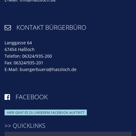
KONTAKT BÜRGERBÜRO

Langgasse 64
67454 Haßloch
Telefon: 06324/935-200
Fax: 06324/935-201
E-Mail:
buergerbuero@hassloch.de
FACEBOOK

HIER GEHT ES ZU UNSEREM FACEBOOK-AUFTRITT
>> QUICKLINKS