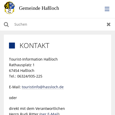
RATHAUS
Suchen
Zur
LEBEN IN HASSLOCH
KONTAKT

BILDUNG & KULTUR
Tourist-Information Haßloch
Rathausplatz 1
WIRTSCHAFTEN, BAUEN, WOHNEN & UMWELT
67454 Haßloch
Tel.: 06324/935-225
TOURISMUS
E-Mail:
touristinfo@hassloch.de
oder
direkt mit dem Verantwortlichen
Herrn Rudi Ritter (
per E-Mail
)