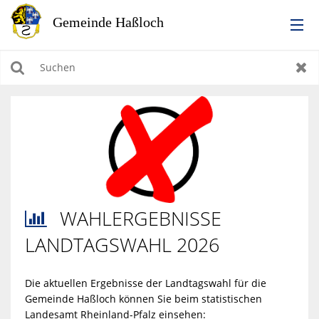
RATHAUS
Suchen
Zur
LEBEN IN HASSLOCH
BILDUNG & KULTUR
WIRTSCHAFTEN, BAUEN, WOHNEN & UMWELT
WAHLERGEBNISSE

TOURISMUS
LANDTAGSWAHL 2026
Die aktuellen Ergebnisse der Landtagswahl für die
Gemeinde Haßloch können Sie beim statistischen
Landesamt Rheinland-Pfalz einsehen: