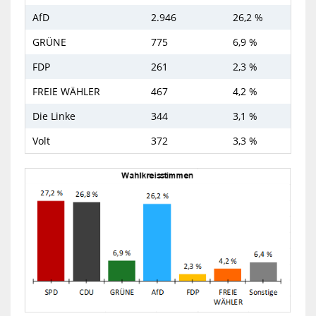
AfD
2.946
26,2 %
GRÜNE
775
6,9 %
FDP
261
2,3 %
FREIE WÄHLER
467
4,2 %
Die Linke
344
3,1 %
Volt
372
3,3 %