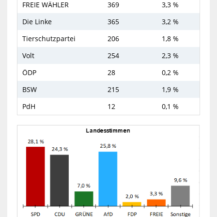
FREIE WÄHLER
369
3,3 %
Die Linke
365
3,2 %
Tierschutzpartei
206
1,8 %
Volt
254
2,3 %
ÖDP
28
0,2 %
BSW
215
1,9 %
PdH
12
0,1 %