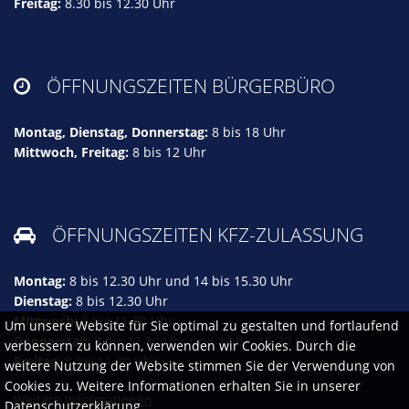
Freitag:
8.30 bis 12.30 Uhr
ÖFFNUNGSZEITEN BÜRGERBÜRO

Montag, Dienstag, Donnerstag:
8 bis 18 Uhr
Mittwoch, Freitag:
8 bis 12 Uhr
ÖFFNUNGSZEITEN KFZ-ZULASSUNG

Montag:
8 bis 12.30 Uhr und 14 bis 15.30 Uhr
Dienstag:
8 bis 12.30 Uhr
Mittwoch:
8 bis 11.30 Uhr
Um unsere Website für Sie optimal zu gestalten und fortlaufend
Donnerstag:
8 bis 12.30 Uhr und 14 bis 16.30 Uhr
verbessern zu können, verwenden wir Cookies. Durch die
Freitag:
8 bis 11.30 Uhr
weitere Nutzung der Website stimmen Sie der Verwendung von
Cookies zu. Weitere Informationen erhalten Sie in unserer
Weitere Informationen
Datenschutzerklärung.