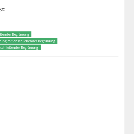
ge:
ießender Begrünung
erung mit anschließender Begrünung
anschließender Begrünung