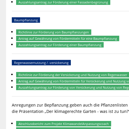
Auszahlungsantrag zur Förderung einer Fassadenbegrünung
Baumpflanzung
Richtlinie zur Förderung von Baumpflanzungen
Antrag auf Gewährung von Fördermitteln für eine Baumpflanzung
Auszahlungsantrag zur Förderung einer Baumpflanzung
Regenwassernutzung / -versickerung
Richtlinie zur Förderung der Versickerung und Nutzung von Regenwasser
Antrag auf Gewährung von Fördermitteln für Versickerung und Nutzung 
Auszahlungsantrag zur Förderung von Versickerung und Nutzung von Re
Anregungen zur Bepflanzung geben auch die Pflanzenlisten 
die Präsentation „Der klimagerechte Garten - was ist zu tun?“
Abschlussbericht zum Projekt KlimawandelAnpassungscoach