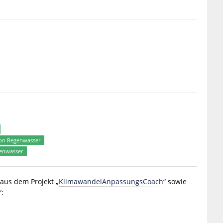
von Regenwasser
genwasser
aus dem Projekt „
KlimawandelAnpassungsCoach
“ sowie
: