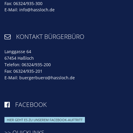
Fax: 06324/935-300
E-Mail:
info@hassloch.de
KONTAKT BÜRGERBÜRO

Langgasse 64
67454 Haßloch
Telefon: 06324/935-200
Fax: 06324/935-201
E-Mail:
buergerbuero@hassloch.de
FACEBOOK

HIER GEHT ES ZU UNSEREM FACEBOOK-AUFTRITT
>> QUICKLINKS