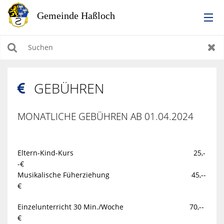
RATHAUS
Suchen
Zur
LEBEN IN HASSLOCH
GEBÜHREN

BILDUNG & KULTUR
MONATLICHE GEBÜHREN AB 01.04.2024
WIRTSCHAFTEN, BAUEN, WOHNEN & UMWELT
Eltern-Kind-Kurs 25,-
TOURISMUS
-€
Musikalische Füherziehung
45,--
€
Einzelunterricht 30 Min./Woche
70,--
€