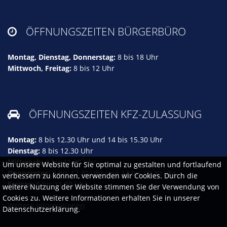
ÖFFNUNGSZEITEN BÜRGERBÜRO

Montag, Dienstag, Donnerstag:
8 bis 18 Uhr
Mittwoch, Freitag:
8 bis 12 Uhr
ÖFFNUNGSZEITEN KFZ-ZULASSUNG

Montag:
8 bis 12.30 Uhr und 14 bis 15.30 Uhr
Dienstag:
8 bis 12.30 Uhr
Mittwoch:
8 bis 11.30 Uhr
Um unsere Website für Sie optimal zu gestalten und fortlaufend
Donnerstag:
8 bis 12.30 Uhr und 14 bis 16.30 Uhr
verbessern zu können, verwenden wir Cookies. Durch die
Freitag:
8 bis 11.30 Uhr
weitere Nutzung der Website stimmen Sie der Verwendung von
Cookies zu. Weitere Informationen erhalten Sie in unserer
Weitere Informationen
Datenschutzerklärung.