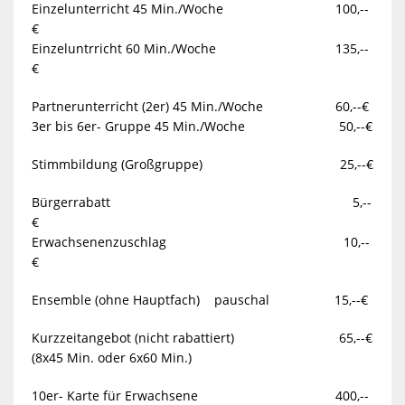
Einzelunterricht 45 Min./Woche
100,--
€
Einzeluntrricht 60 Min./Woche
135,--
€
Partnerunterricht (2er) 45 Min./Woche 60,--€
3er bis 6er- Gruppe 45 Min./Woche
50,--€
Stimmbildung (Großgruppe) 25,--€
Bürgerrabatt
5,--
€
Erwachsenenzuschlag
10,--
€
E
nsemble (ohne Hauptfach)
pauschal
15,--€
Kurzzeitangebot (nicht rabattiert)
65,--€
(8x45 Min. oder 6x60 Min.)
10er- Karte für Erwachsene
400,--