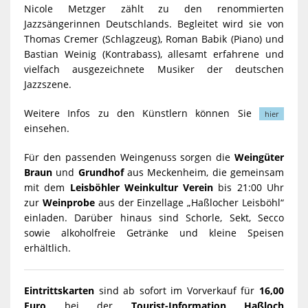
Nicole Metzger zählt zu den renommierten
Jazzsängerinnen Deutschlands. Begleitet wird sie von
Thomas Cremer (Schlagzeug), Roman Babik (Piano) und
Bastian Weinig (Kontrabass), allesamt erfahrene und
vielfach ausgezeichnete Musiker der deutschen
Jazzszene.
Weitere Infos zu den Künstlern können Sie
hier
einsehen.
Für den passenden Weingenuss sorgen die
Weingüter
Braun
und
Grundhof
aus Meckenheim, die gemeinsam
mit dem
Leisböhler Weinkultur Verein
bis 21:00 Uhr
zur
Weinprobe
aus der Einzellage „Haßlocher Leisböhl“
einladen. Darüber hinaus sind Schorle, Sekt, Secco
sowie alkoholfreie Getränke und kleine Speisen
erhältlich.
Eintrittskarten
sind ab sofort im Vorverkauf für
16,00
Euro
bei der
Tourist-Information Haßloch