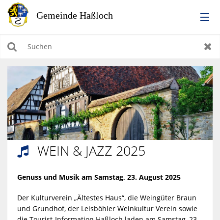
RATHAUS
Suchen
Zur
LEBEN IN HASSLOCH
BILDUNG & KULTUR
WIRTSCHAFTEN, BAUEN, WOHNEN & UMWELT
WEIN & JAZZ 2025

TOURISMUS
Genuss und Musik am Samstag, 23. August 2025
Der Kulturverein „Ältestes Haus“, die Weingüter Braun
und Grundhof, der Leisböhler Weinkultur Verein sowie
die Tourist-Information Haßloch laden am Samstag, 23.