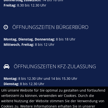
Freitag:
8.30 bis 12.30 Uhr
ÖFFNUNGSZEITEN BÜRGERBÜRO

Montag, Dienstag, Donnerstag:
8 bis 18 Uhr
Mittwoch, Freitag:
8 bis 12 Uhr
ÖFFNUNGSZEITEN KFZ-ZULASSUNG

Montag:
8 bis 12.30 Uhr und 14 bis 15.30 Uhr
Dienstag:
8 bis 12.30 Uhr
Mittwoch:
8 bis 11.30 Uhr
Um unsere Website für Sie optimal zu gestalten und fortlaufend
Donnerstag:
8 bis 12.30 Uhr und 14 bis 16.30 Uhr
verbessern zu können, verwenden wir Cookies. Durch die
Freitag:
8 bis 11.30 Uhr
weitere Nutzung der Website stimmen Sie der Verwendung von
Cookies zu. Weitere Informationen erhalten Sie in unserer