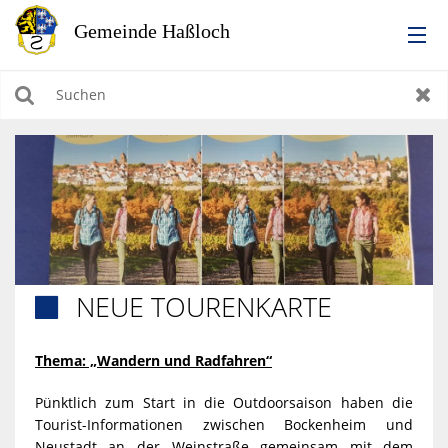
RATHAUS
Suchen
Zur
LEBEN IN HASSLOCH
BILDUNG & KULTUR
WIRTSCHAFTEN, BAUEN, WOHNEN & UMWELT
NEUE TOURENKARTE

TOURISMUS
Thema: „Wandern und Radfahren“
Pünktlich zum Start in die Outdoorsaison haben die
Tourist-Informationen zwischen Bockenheim und
Neustadt an der Weinstraße gemeinsam mit dem