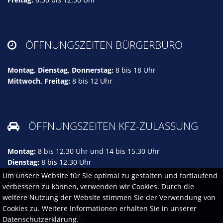
ÖFFNUNGSZEITEN BÜRGERBÜRO

Montag, Dienstag, Donnerstag:
8 bis 18 Uhr
Mittwoch, Freitag:
8 bis 12 Uhr
ÖFFNUNGSZEITEN KFZ-ZULASSUNG

Montag:
8 bis 12.30 Uhr und 14 bis 15.30 Uhr
Dienstag:
8 bis 12.30 Uhr
Mittwoch:
8 bis 11.30 Uhr
Um unsere Website für Sie optimal zu gestalten und fortlaufend
Donnerstag:
8 bis 12.30 Uhr und 14 bis 16.30 Uhr
verbessern zu können, verwenden wir Cookies. Durch die
Freitag:
8 bis 11.30 Uhr
weitere Nutzung der Website stimmen Sie der Verwendung von
Cookies zu. Weitere Informationen erhalten Sie in unserer
Weitere Informationen
Datenschutzerklärung.