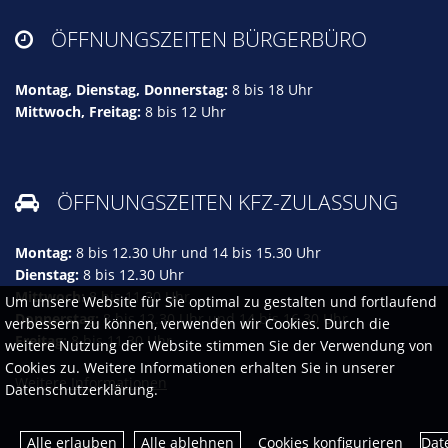
ÖFFNUNGSZEITEN BÜRGERBÜRO

Montag, Dienstag, Donnerstag:
8 bis 18 Uhr
Mittwoch, Freitag:
8 bis 12 Uhr
ÖFFNUNGSZEITEN KFZ-ZULASSUNG

Montag:
8 bis 12.30 Uhr und 14 bis 15.30 Uhr
Dienstag:
8 bis 12.30 Uhr
Mittwoch:
8 bis 11.30 Uhr
Um unsere Website für Sie optimal zu gestalten und fortlaufend
Donnerstag:
8 bis 12.30 Uhr und 14 bis 16.30 Uhr
verbessern zu können, verwenden wir Cookies. Durch die
Freitag:
8 bis 11.30 Uhr
weitere Nutzung der Website stimmen Sie der Verwendung von
Cookies zu. Weitere Informationen erhalten Sie in unserer
Weitere Informationen
Datenschutzerklärung.
Dat