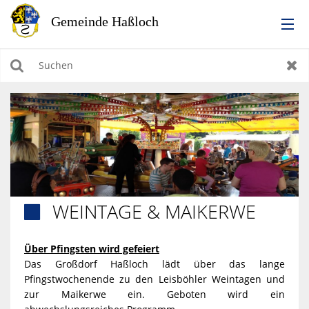
RATHAUS
Suchen
Zur
LEBEN IN HASSLOCH
BILDUNG & KULTUR
WIRTSCHAFTEN, BAUEN, WOHNEN & UMWELT
WEINTAGE & MAIKERWE

TOURISMUS
Über Pfingsten wird gefeiert
Das Großdorf Haßloch lädt über das lange
Pfingstwochenende zu den Leisböhler Weintagen und
zur Maikerwe ein. Geboten wird ein