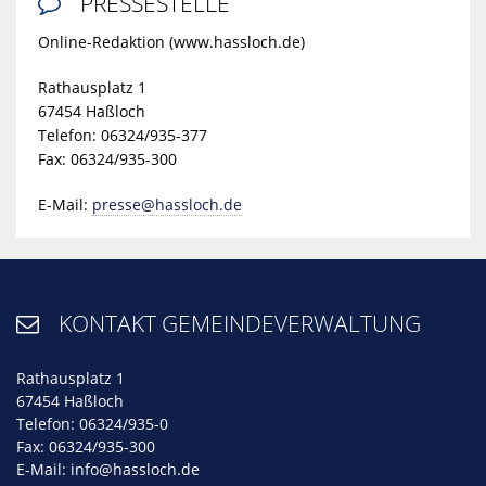
PRESSESTELLE

Online-Redaktion (www.hassloch.de)
Rathausplatz 1
67454 Haßloch
Telefon: 06324/935-377
Fax: 06324/935-300
E-Mail:
presse@hassloch.de
KONTAKT GEMEINDEVERWALTUNG

Rathausplatz 1
67454 Haßloch
Telefon: 06324/935-0
Fax: 06324/935-300
E-Mail:
info@hassloch.de