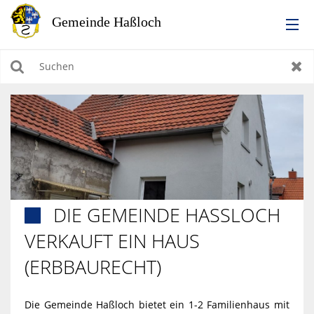
RATHAUS
Suchen
Zur
LEBEN IN HASSLOCH
BILDUNG & KULTUR
WIRTSCHAFTEN, BAUEN, WOHNEN & UMWELT
DIE GEMEINDE HASSLOCH V

TOURISMUS
ERKAUFT EIN HAUS (
ERBBAURECHT)
Die Gemeinde Haßloch bietet ein 1-2 Familienhaus mit