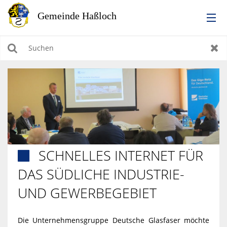
RATHAUS
Suchen
Zur
LEBEN IN HASSLOCH
BILDUNG & KULTUR
WIRTSCHAFTEN, BAUEN, WOHNEN & UMWELT
SCHNELLES INTERNET FÜR

TOURISMUS
DAS SÜDLICHE INDUSTRIE-
UND GEWERBEGEBIET
Die Unternehmensgruppe Deutsche Glasfaser möchte