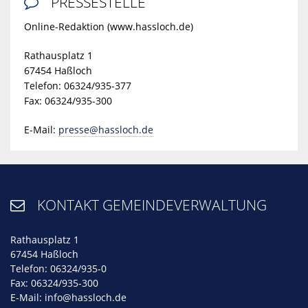
PRESSESTELLE

Online-Redaktion (www.hassloch.de)
Rathausplatz 1
67454 Haßloch
Telefon: 06324/935-377
Fax: 06324/935-300
E-Mail:
presse@hassloch.de
KONTAKT GEMEINDEVERWALTUNG

Rathausplatz 1
67454 Haßloch
Telefon: 06324/935-0
Fax: 06324/935-300
E-Mail:
info@hassloch.de