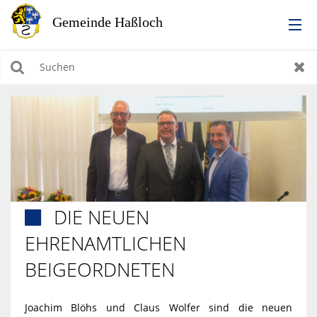
RATHAUS
Suchen
Zur
LEBEN IN HASSLOCH
BILDUNG & KULTUR
WIRTSCHAFTEN, BAUEN, WOHNEN & UMWELT
DIE NEUEN

TOURISMUS
EHRENAMTLICHEN
BEIGEORDNETEN
Joachim Blöhs und Claus Wolfer sind die neuen