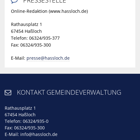
PRESSESTELLE

Online-Redaktion (www.hassloch.de)
Rathausplatz 1
67454 Haßloch
Telefon: 06324/935-377
Fax: 06324/935-300
E-Mail:
presse@hassloch.de
KONTAKT GEMEINDEVERWALTUNG

Rathausplatz 1
67454 Haßloch
Telefon: 06324/935-0
Fax: 06324/935-300
E-Mail:
info@hassloch.de