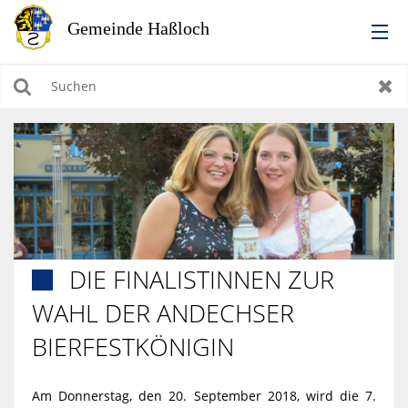
RATHAUS
Suchen
Zur
LEBEN IN HASSLOCH
BILDUNG & KULTUR
WIRTSCHAFTEN, BAUEN, WOHNEN & UMWELT
DIE FINALISTINNEN ZUR

TOURISMUS
WAHL DER ANDECHSER
BIERFESTKÖNIGIN
Am Donnerstag, den 20. September 2018, wird die 7.