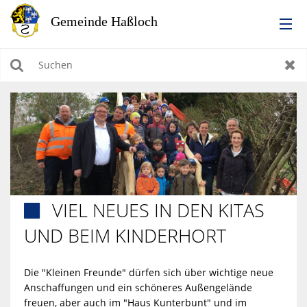
RATHAUS
Suchen
Zur
LEBEN IN HASSLOCH
BILDUNG & KULTUR
WIRTSCHAFTEN, BAUEN, WOHNEN & UMWELT
VIEL NEUES IN DEN KITAS

TOURISMUS
UND BEIM KINDERHORT
Die "Kleinen Freunde" dürfen sich über wichtige neue
Anschaffungen und ein schöneres Außengelände
freuen, aber auch im "Haus Kunterbunt" und im