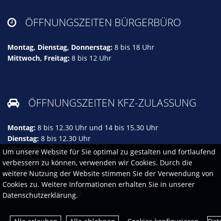
ÖFFNUNGSZEITEN BÜRGERBÜRO

Montag, Dienstag, Donnerstag:
8 bis 18 Uhr
Mittwoch, Freitag:
8 bis 12 Uhr
ÖFFNUNGSZEITEN KFZ-ZULASSUNG

Montag:
8 bis 12.30 Uhr und 14 bis 15.30 Uhr
Dienstag:
8 bis 12.30 Uhr
Mittwoch:
8 bis 11.30 Uhr
Um unsere Website für Sie optimal zu gestalten und fortlaufend
Donnerstag:
8 bis 12.30 Uhr und 14 bis 16.30 Uhr
verbessern zu können, verwenden wir Cookies. Durch die
Freitag:
8 bis 11.30 Uhr
weitere Nutzung der Website stimmen Sie der Verwendung von
Cookies zu. Weitere Informationen erhalten Sie in unserer
Weitere Informationen
Datenschutzerklärung.