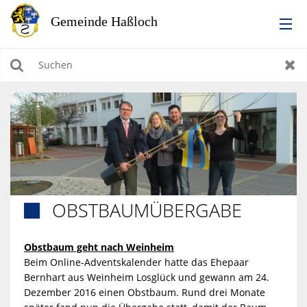
RATHAUS
Suchen
Zur
LEBEN IN HASSLOCH
BILDUNG & KULTUR
WIRTSCHAFTEN, BAUEN, WOHNEN & UMWELT
OBSTBAUMÜBERGABE

TOURISMUS
Obstbaum geht nach Weinheim
Beim Online-Adventskalender hatte das Ehepaar
Bernhart aus Weinheim Losglück und gewann am 24.
Dezember 2016 einen Obstbaum. Rund drei Monate