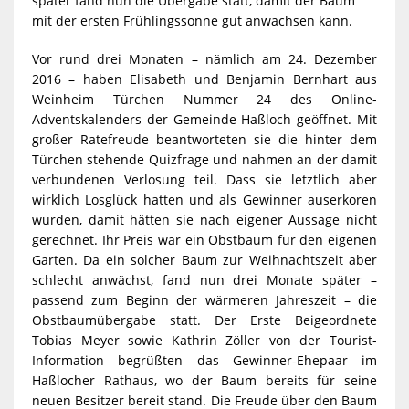
später fand nun die Übergabe statt, damit der Baum
mit der ersten Frühlingssonne gut anwachsen kann.
Vor rund drei Monaten – nämlich am 24. Dezember
2016 – haben Elisabeth und Benjamin Bernhart aus
Weinheim Türchen Nummer 24 des Online-
Adventskalenders der Gemeinde Haßloch geöffnet. Mit
großer Ratefreude beantworteten sie die hinter dem
Türchen stehende Quizfrage und nahmen an der damit
verbundenen Verlosung teil. Dass sie letztlich aber
wirklich Losglück hatten und als Gewinner auserkoren
wurden, damit hätten sie nach eigener Aussage nicht
gerechnet. Ihr Preis war ein Obstbaum für den eigenen
Garten. Da ein solcher Baum zur Weihnachtszeit aber
schlecht anwächst, fand nun drei Monate später –
passend zum Beginn der wärmeren Jahreszeit – die
Obstbaumübergabe statt. Der Erste Beigeordnete
Tobias Meyer sowie Kathrin Zöller von der Tourist-
Information begrüßten das Gewinner-Ehepaar im
Haßlocher Rathaus, wo der Baum bereits für seine
neuen Besitzer bereit stand. Die Freude über den Baum