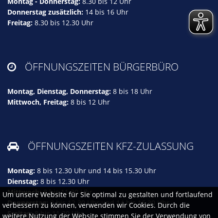
Montag - Donnerstag:
8.30 bis 12 Uhr
Donnerstag zusätzlich:
14 bis 16 Uhr
Freitag:
8.30 bis 12.30 Uhr
ÖFFNUNGSZEITEN BÜRGERBÜRO

Montag, Dienstag, Donnerstag:
8 bis 18 Uhr
Mittwoch, Freitag:
8 bis 12 Uhr
ÖFFNUNGSZEITEN KFZ-ZULASSUNG

Montag:
8 bis 12.30 Uhr und 14 bis 15.30 Uhr
Dienstag:
8 bis 12.30 Uhr
Mittwoch:
8 bis 11.30 Uhr
Um unsere Website für Sie optimal zu gestalten und fortlaufend
Donnerstag:
8 bis 12.30 Uhr und 14 bis 16.30 Uhr
verbessern zu können, verwenden wir Cookies. Durch die
Freitag:
8 bis 11.30 Uhr
weitere Nutzung der Website stimmen Sie der Verwendung von