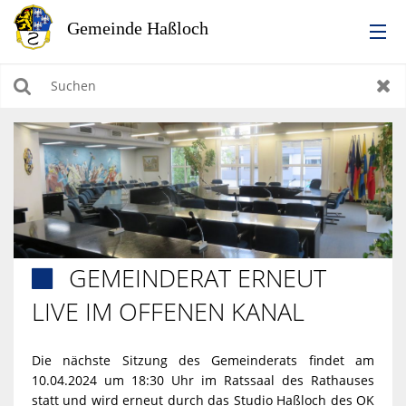
RATHAUS
Suchen
Zur
LEBEN IN HASSLOCH
BILDUNG & KULTUR
WIRTSCHAFTEN, BAUEN, WOHNEN & UMWELT
GEMEINDERAT ERNEUT

TOURISMUS
LIVE IM OFFENEN KANAL
Die nächste Sitzung des Gemeinderats findet am
10.04.2024 um 18:30 Uhr im Ratssaal des Rathauses
statt und wird erneut durch das Studio Haßloch des OK