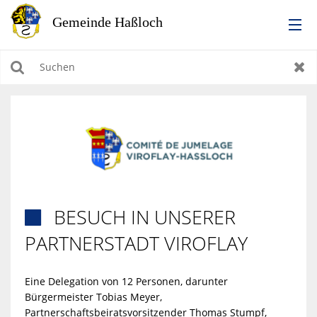
RATHAUS
Suchen
Zur
LEBEN IN HASSLOCH
BILDUNG & KULTUR
WIRTSCHAFTEN, BAUEN, WOHNEN & UMWELT
BESUCH IN UNSERER

TOURISMUS
PARTNERSTADT VIROFLAY
Eine Delegation von 12 Personen, darunter
Bürgermeister Tobias Meyer,
Partnerschaftsbeiratsvorsitzender Thomas Stumpf,