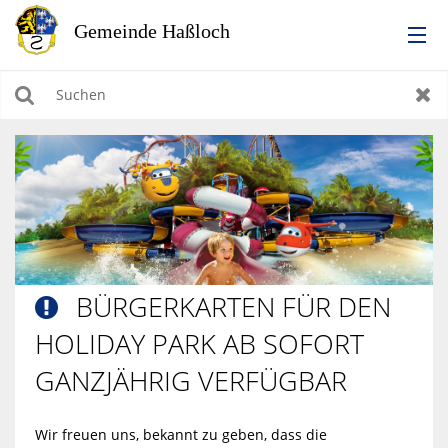
RATHAUS
Suchen
Zur
LEBEN IN HASSLOCH
BILDUNG & KULTUR
WIRTSCHAFTEN, BAUEN, WOHNEN & UMWELT
BÜRGERKARTEN FÜR DEN

TOURISMUS
HOLIDAY PARK AB SOFORT
GANZJÄHRIG VERFÜGBAR
Wir freuen uns, bekannt zu geben, dass die