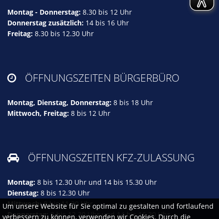
Montag - Donnerstag:
8.30 bis 12 Uhr
Donnerstag zusätzlich:
14 bis 16 Uhr
Freitag:
8.30 bis 12.30 Uhr
ÖFFNUNGSZEITEN BÜRGERBÜRO

Montag, Dienstag, Donnerstag:
8 bis 18 Uhr
Mittwoch, Freitag:
8 bis 12 Uhr
ÖFFNUNGSZEITEN KFZ-ZULASSUNG

Montag:
8 bis 12.30 Uhr und 14 bis 15.30 Uhr
Dienstag:
8 bis 12.30 Uhr
Mittwoch:
8 bis 11.30 Uhr
Um unsere Website für Sie optimal zu gestalten und fortlaufend
Donnerstag:
8 bis 12.30 Uhr und 14 bis 16.30 Uhr
verbessern zu können, verwenden wir Cookies. Durch die