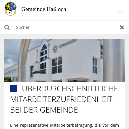
RATHAUS
Suchen
Zur
LEBEN IN HASSLOCH
BILDUNG & KULTUR
WIRTSCHAFTEN, BAUEN, WOHNEN & UMWELT
ÜBERDURCHSCHNITTLICHE

TOURISMUS
MITARBEITERZUFRIEDENHEIT
BEI DER GEMEINDE
Eine repräsentative Mitarbeiterbefragung, die vor dem