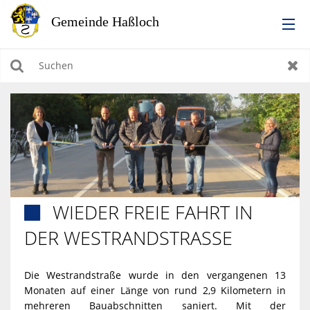
RATHAUS
Suchen
Zur
LEBEN IN HASSLOCH
BILDUNG & KULTUR
WIRTSCHAFTEN, BAUEN, WOHNEN & UMWELT
WIEDER FREIE FAHRT IN

TOURISMUS
DER WESTRANDSTRASSE
Die Westrandstraße wurde in den vergangenen 13
Monaten auf einer Länge von rund 2,9 Kilometern in
mehreren Bauabschnitten saniert. Mit der