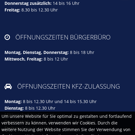
Donnerstag zusätzlich:
14 bis 16 Uhr
Freitag:
8.30 bis 12.30 Uhr
ÖFFNUNGSZEITEN BÜRGERBÜRO

Montag, Dienstag, Donnerstag:
8 bis 18 Uhr
Mittwoch, Freitag:
8 bis 12 Uhr
ÖFFNUNGSZEITEN KFZ-ZULASSUNG

Montag:
8 bis 12.30 Uhr und 14 bis 15.30 Uhr
Dienstag:
8 bis 12.30 Uhr
Mittwoch:
8 bis 11.30 Uhr
Um unsere Website für Sie optimal zu gestalten und fortlaufend
Donnerstag:
8 bis 12.30 Uhr und 14 bis 16.30 Uhr
verbessern zu können, verwenden wir Cookies. Durch die
Freitag:
8 bis 11.30 Uhr
weitere Nutzung der Website stimmen Sie der Verwendung von