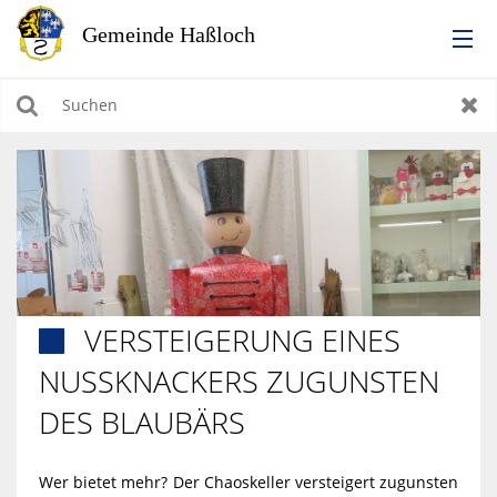
RATHAUS
Suchen
Zur
LEBEN IN HASSLOCH
BILDUNG & KULTUR
WIRTSCHAFTEN, BAUEN, WOHNEN & UMWELT
VERSTEIGERUNG EINES

TOURISMUS
NUSSKNACKERS ZUGUNSTEN
DES BLAUBÄRS
Wer bietet mehr? Der Chaoskeller versteigert zugunsten